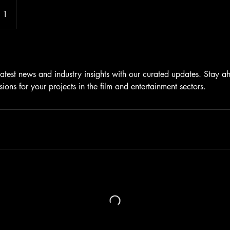
n 1
latest news and industry insights with our curated updates. Stay a
ons for your projects in the film and entertainment sectors.