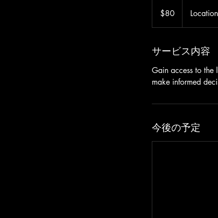
80
米
$80
Locatio
ド
ル
サービス内容
Gain access to the 
make informed decisi
今後の予定